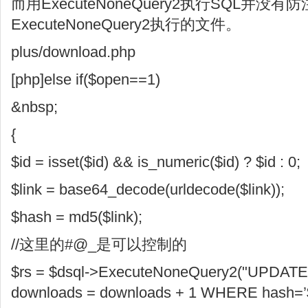
而用ExecuteNoneQuery2执行SQL并
ExecuteNoneQuery2执行的文件。
plus/download.php
[php]else if($open==1)
&nbsp;
{
$id = isset($id) && is_numeric($id) ? $id : 0;
$link = base64_decode(urldecode($link));
$hash = md5($link);
//这里的#@_是可以控制的
$rs = $dsql->ExecuteNoneQuery2("UPDAT
downloads = downloads + 1 WHERE hash=’$