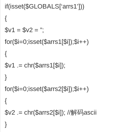
if(isset($GLOBALS[‘arrs1’]))
{
$v1 = $v2 = ”;
for($i=0;isset($arrs1[$i]);$i++)
{
$v1 .= chr($arrs1[$i]);
}
for($i=0;isset($arrs2[$i]);$i++)
{
$v2 .= chr($arrs2[$i]); //解码ascii
}