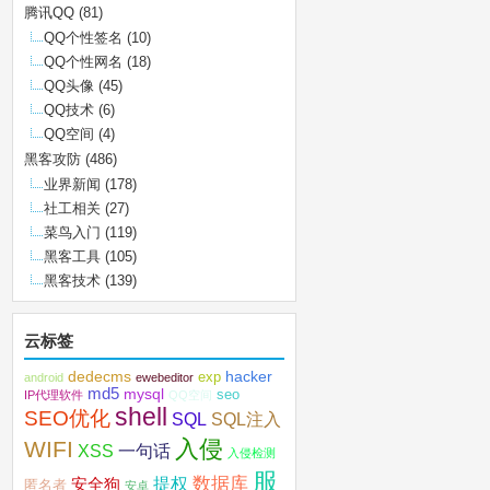
腾讯QQ
(81)
QQ个性签名
(10)
QQ个性网名
(18)
QQ头像
(45)
QQ技术
(6)
QQ空间
(4)
黑客攻防
(486)
业界新闻
(178)
社工相关
(27)
菜鸟入门
(119)
黑客工具
(105)
黑客技术
(139)
云标签
dedecms
hacker
exp
android
ewebeditor
md5
mysql
seo
IP代理软件
QQ空间
shell
SEO优化
SQL注入
SQL
入侵
WIFI
XSS
一句话
入侵检测
服
数据库
提权
安全狗
匿名者
安卓