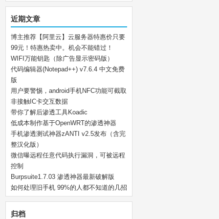
近期文章
博主推荐【阿里云】云服务器特惠价只要
99元！特惠热卖中。机会不能错过！
WIFI万能钥匙（除广告显示密码版）
代码编辑器(Notepad++) v7.6.4 中文免费
版
用户要警惕，android手机NFC功能可截取
非接触IC卡交互数据
带你了解后渗透工具Koadic
低成本制作基于OpenWRT的渗透神器
手机渗透测试神器zANTI v2.5发布（含完
整汉化版）
微信曝远程任意代码执行漏洞，可被远程
控制
Burpsuite1.7.03 渗透神器最新破解版
如何处理旧手机 99%的人都不知道的几招
归档