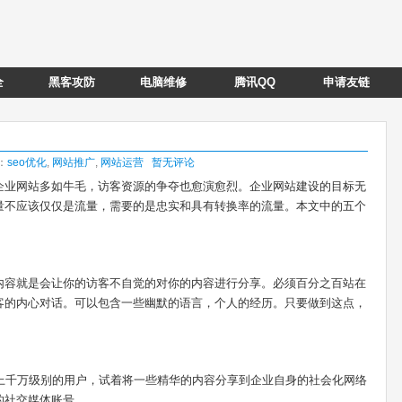
全
黑客攻防
电脑维修
腾讯QQ
申请友链
类：
seo优化
,
网站推广
,
网站运营
暂无评论
企业网站多如牛毛，访客资源的争夺也愈演愈烈。企业网站建设的目标无
量不应该仅仅是流量，需要的是忠实和具有转换率的流量。本文中的五个
内容就是会让你的访客不自觉的对你的内容进行分享。必须百分之百站在
客的内心对话。可以包含一些幽默的语言，个人的经历。只要做到这点，
了上千万级别的用户，试着将一些精华的内容分享到企业自身的社会化网络
的社交媒体账号。