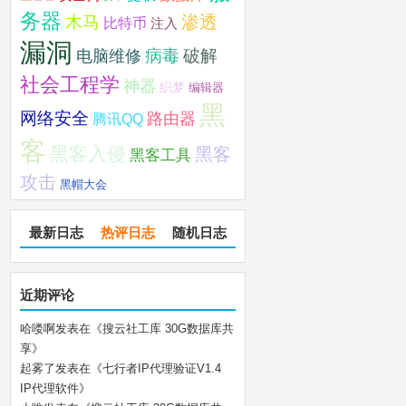
务器
木马
渗透
比特币
注入
漏洞
破解
电脑维修
病毒
社会工程学
神器
织梦
编辑器
黑
网络安全
路由器
腾讯QQ
客
黑客入侵
黑客
黑客工具
攻击
黑帽大会
最新日志
热评日志
随机日志
近期评论
哈喽啊
发表在《
搜云社工库 30G数据库共
享
》
起雾了
发表在《
七行者IP代理验证V1.4
IP代理软件
》