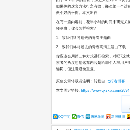
如果你的这套方法行之有效，那么第一个进到
做个好的平衡。本文出自
在写一篇内容前，花半小时的时间来研究关
频歌曲，你会怎样检索?
1、致我们终将逝去的青春主题曲
2、致我们终将逝去的青春高清主题曲下载
你应该会用第二种方式进行检索，对吧?这
索者的角度想想这篇内容是给哪个人群用户
键词，但注意避免重复。
原创文章转载请注明：转载自
七行者博客
本文固定链接:
https://www.qxzxp.com/2894
QQ空间
微信
腾讯微博
新浪微博