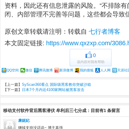
资料，因此还有信息泄露的风险。“不排除有
闭、内部管理不完善等问题，这些都会导致
原创文章转载请注明：转载自
七行者博客
本文固定链接:
https://www.qxzxp.com/3086.
0
该内容对我有帮助
QQ空间
微信
腾讯微博
新浪微博
我的搜狐
人人网
天涯社
【上一篇】
SyScan360看点 国际级黑客教你突破沙箱
【下一篇】
日本7个月内近4100家网站被黑客攻击
移动支付软件背后黑客潜伏 牟利后三七分成：目前有1 条留言
康妮妃
:
继续支持没话说~ 博主真强