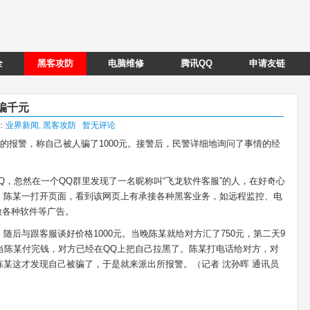
全
黑客攻防
电脑维修
腾讯QQ
申请友链
骗千元
类：
业界新闻
,
黑客攻防
暂无评论
子的报警，称自己被人骗了1000元。接警后，民警详细地询问了事情的经
Q，忽然在一个QQ群里发现了一名昵称叫“飞龙软件客服”的人，在好奇心
。陈某一打开页面，看到该网页上有承接各种黑客业务，如远程监控、电
做各种软件等广告。
后与跟客服谈好价格1000元。当晚陈某就给对方汇了750元，第二天9
当陈某付完钱，对方已经在QQ上把自己拉黑了。陈某打电话给对方，对
某这才发现自己被骗了，于是就来派出所报警。（记者 沈孙晖 通讯员