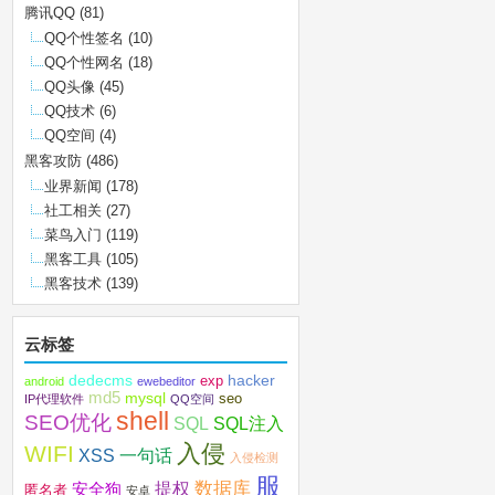
腾讯QQ
(81)
QQ个性签名
(10)
QQ个性网名
(18)
QQ头像
(45)
QQ技术
(6)
QQ空间
(4)
黑客攻防
(486)
业界新闻
(178)
社工相关
(27)
菜鸟入门
(119)
黑客工具
(105)
黑客技术
(139)
云标签
dedecms
hacker
exp
android
ewebeditor
md5
mysql
seo
IP代理软件
QQ空间
shell
SEO优化
SQL注入
SQL
入侵
WIFI
XSS
一句话
入侵检测
服
数据库
提权
安全狗
匿名者
安卓