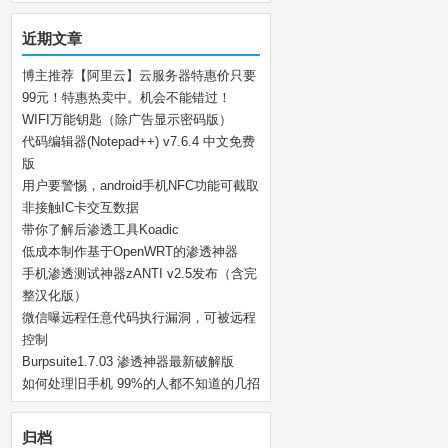
近期文章
博主推荐【阿里云】云服务器特惠价只要
99元！特惠热卖中。机会不能错过！
WIFI万能钥匙（除广告显示密码版）
代码编辑器(Notepad++) v7.6.4 中文免费
版
用户要警惕，android手机NFC功能可截取
非接触IC卡交互数据
带你了解后渗透工具Koadic
低成本制作基于OpenWRT的渗透神器
手机渗透测试神器zANTI v2.5发布（含完
整汉化版）
微信曝远程任意代码执行漏洞，可被远程
控制
Burpsuite1.7.03 渗透神器最新破解版
如何处理旧手机 99%的人都不知道的几招
归档