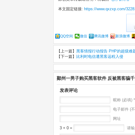
本文固定链接:
https://www.qxzxp.com/3228
QQ空间
微信
腾讯微博
新浪微博
【上一篇】
黑客情报行动报告 PHP的超级难
【下一篇】
比利时电信遭黑客远程入侵
鄞州一男子购买黑客软件 反被黑客骗
发表评论
昵称 (必填) *
电子邮件 (不
网址
3 + 0 =
请输