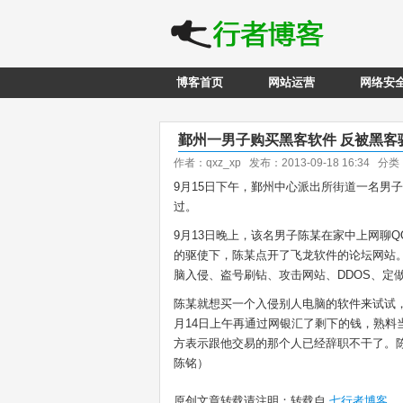
博客首页
网站运营
网络安
鄞州一男子购买黑客软件 反被黑客
作者：qxz_xp 发布：2013-09-18 16:34 分
9月15日下午，鄞州中心派出所街道一名男
过。
9月13日晚上，该名男子陈某在家中上网聊Q
的驱使下，陈某点开了飞龙软件的论坛网站
脑入侵、盗号刷钻、攻击网站、DDOS、定
陈某就想买一个入侵别人电脑的软件来试试，随
月14日上午再通过网银汇了剩下的钱，熟料
方表示跟他交易的那个人已经辞职不干了。陈
陈铭）
原创文章转载请注明：转载自
七行者博客