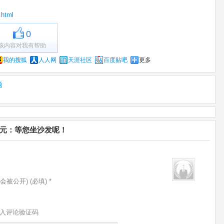
.html
0
该内容对我有帮助
我的搜狐
人人网
天涯社区
百度贴吧
更多
题
千元：等您坐沙发呢！
会被公开) (必填) *
入评论验证码