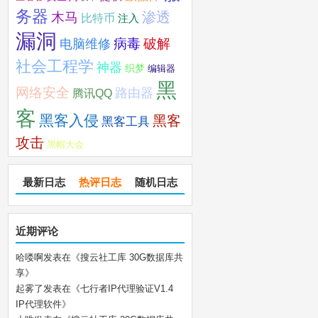
务器
木马
渗透
比特币
注入
漏洞
破解
电脑维修
病毒
社会工程学
神器
织梦
编辑器
黑
网络安全
路由器
腾讯QQ
客
黑客入侵
黑客
黑客工具
攻击
黑帽大会
最新日志
热评日志
随机日志
近期评论
哈喽啊
发表在《
搜云社工库 30G数据库共
享
》
起雾了
发表在《
七行者IP代理验证V1.4
IP代理软件
》