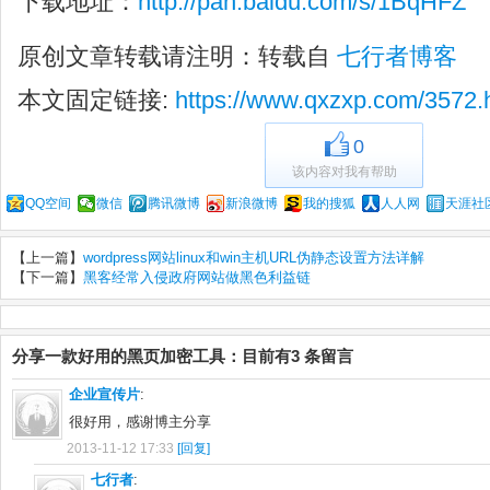
下载地址：
http://pan.baidu.com/s/1BqHFZ
原创文章转载请注明：转载自
七行者博客
本文固定链接:
https://www.qxzxp.com/3572.
0
该内容对我有帮助
QQ空间
微信
腾讯微博
新浪微博
我的搜狐
人人网
天涯社
【上一篇】
wordpress网站linux和win主机URL伪静态设置方法详解
【下一篇】
黑客经常入侵政府网站做黑色利益链
分享一款好用的黑页加密工具：目前有3 条留言
企业宣传片
:
很好用，感谢博主分享
2013-11-12 17:33
[回复]
七行者
: