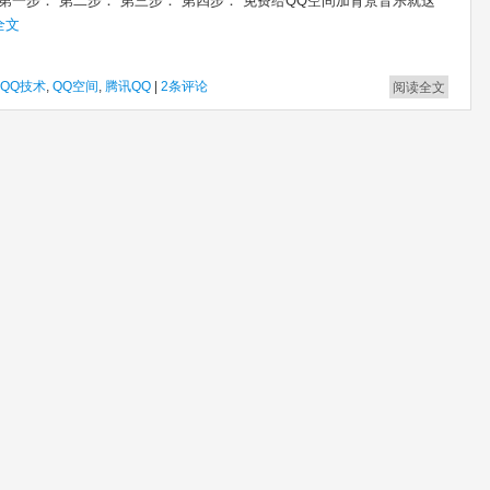
 第一步： 第二步： 第三步： 第四步： 免费给QQ空间加背景音乐就这
全文
QQ技术
,
QQ空间
,
腾讯QQ
|
2条评论
阅读全文