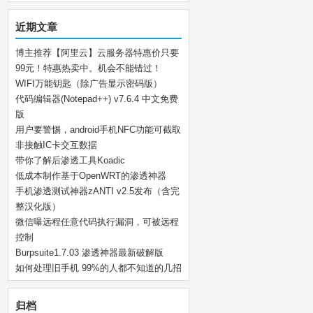
近期文章
博主推荐【阿里云】云服务器特惠价只要
99元！特惠热卖中。机会不能错过！
WIFI万能钥匙（除广告显示密码版）
代码编辑器(Notepad++) v7.6.4 中文免费
版
用户要警惕，android手机NFC功能可截取
非接触IC卡交互数据
带你了解后渗透工具Koadic
低成本制作基于OpenWRT的渗透神器
手机渗透测试神器zANTI v2.5发布（含完
整汉化版）
微信曝远程任意代码执行漏洞，可被远程
控制
Burpsuite1.7.03 渗透神器最新破解版
如何处理旧手机 99%的人都不知道的几招
归档