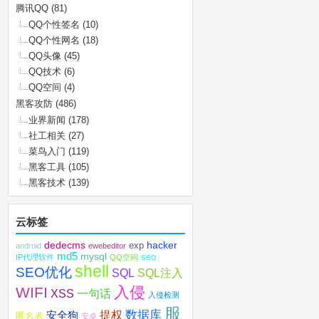
腾讯QQ
(81)
QQ个性签名
(10)
QQ个性网名
(18)
QQ头像
(45)
QQ技术
(6)
QQ空间
(4)
黑客攻防
(486)
业界新闻
(178)
社工相关
(27)
菜鸟入门
(119)
黑客工具
(105)
黑客技术
(139)
云标签
dedecms
hacker
exp
android
ewebeditor
md5
mysql
seo
IP代理软件
QQ空间
shell
SEO优化
SQL注入
SQL
入侵
WIFI
XSS
一句话
入侵检测
服
数据库
提权
安全狗
匿名者
安卓