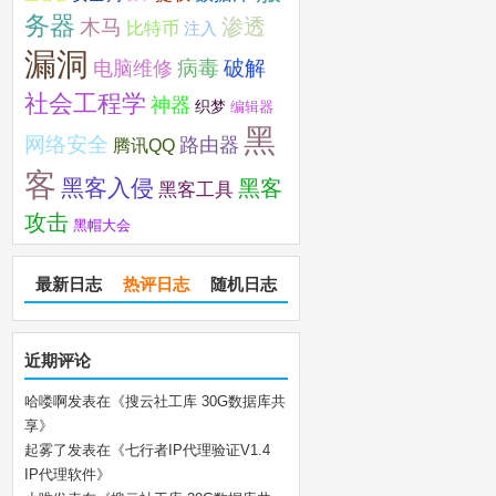
务器
木马
渗透
比特币
注入
漏洞
破解
电脑维修
病毒
社会工程学
神器
织梦
编辑器
黑
网络安全
路由器
腾讯QQ
客
黑客入侵
黑客
黑客工具
攻击
黑帽大会
最新日志
热评日志
随机日志
近期评论
哈喽啊
发表在《
搜云社工库 30G数据库共
享
》
起雾了
发表在《
七行者IP代理验证V1.4
IP代理软件
》