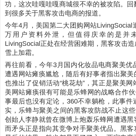
功，这次哇嘎哇嘎商城很不幸的被攻陷。回
到很多关于黑客攻击电商的报道。
今年4月，美国第二大团购网站LivingSocia
万用户资料外泄，但值得庆幸的是并
LivingSocial正处在经营困难期，黑客
雪上加霜。
再往前看，今年3月国内化妆品电商聚美优
遭遇网站瘫痪尴尬，随后有好事者指出聚美
也推出了促销活动“桃花劫”，其正是聚美
美网站瘫痪很有可能是乐蜂网的战略合作伙
事最后也没有定论，360不幸躺枪，此事
实，乐蜂与聚美之间的黑客攻防战不止这些
创始人李静就曾在微博上炮轰乐蜂网遭遇黑
而矛头正是指向其竞争对手聚美优品。黑客