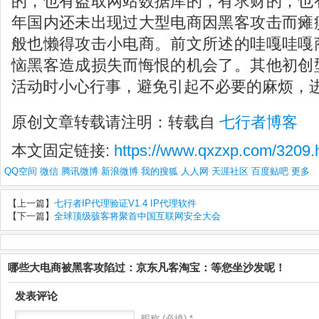
的，也有盗取网站数据库的，有求财的，也
年国内还未出现过大型电商因黑客攻击而瘫
般也懒得攻击小电商。前文所述的哇嘎哇嘎
恼黑客造成损失而悔恨的机会了。其他初创
活动时小心行事，避免引起不必要的麻烦，
原创文章转载请注明：转载自
七行者博客
本文固定链接:
https://www.qxzxp.com/3209.
QQ空间
微信
腾讯微博
新浪微博
我的搜狐
人人网
天涯社区
百度贴吧
更多
【上一篇】
七行者IP代理验证V1.4 IP代理软件
【下一篇】
全球顶级骇客将聚首中国互联网安全大会
哪些大电商被黑客攻陷过：京东凡客淘宝：等您坐沙发呢！
发表评论
昵称 (必填) *