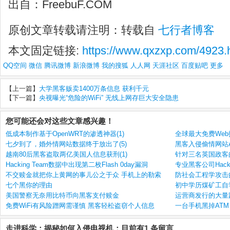
出自：FreebuF.COM
原创文章转载请注明：转载自
七行者博客
本文固定链接:
https://www.qxzxp.com/4923.
QQ空间
微信
腾讯微博
新浪微博
我的搜狐
人人网
天涯社区
百度贴吧
更多
【上一篇】
大学黑客贩卖1400万条信息 获利千元
【下一篇】
央视曝光“危险的WiFi” 无线上网存巨大安全隐患
您可能还会对这些文章感兴趣！
低成本制作基于OpenWRT的渗透神器(1)
全球最大免费Web托管
七夕到了，婚外情网站数据终于放出了(5)
黑客入侵偷情网站Ash
越南80后黑客盗取两亿美国人信息获刑(1)
针对三名英国政客的
Hacking Team数据中出现第二枚Flash 0day漏洞
专业黑客公司Hacki
不交赎金就把你上黄网的事儿公之于众 手机上的勒索
防社会工程学攻击的
七个黑你的理由
初中学历煤矿工自学
美国警察无奈用比特币向黑客支付赎金
运营商发行的大量
免费WiFi有风险蹭网需谨慎 黑客轻松盗窃个人信息
一台手机黑掉ATM 
走进科学：揭秘如何入侵电视机：目前有1 条留言