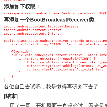
</receiver>
添加如下权限：
<uses-permission android:name="android.permission.RECE
再添加一个BootBroadcastReceiver类:
import android.content.BroadcastReceiver;

import android.content.Context;

import android.content.Intent;

public class BootBroadcastReceiver extends BroadcastRe
    static final String ACTION = "android.intent.actio
    @Override

    public void onReceive(Context context, Intent inte
        if (intent.getAction().equals(ACTION)) {

            Intent mainActivityIntent = new Intent(con
            mainActivityIntent.addFlags(Intent.FLAG_AC
            context.startActivity(mainActivityIntent);

        }

    }

}
各位自己去试吧，我是懒得再研究下去了。
[结束]
用了一周，开机界面一直没变过，看来是