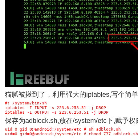
猫腻被揪到了，利用强大的iptables,写个简单的s
#! /system/bin/sh

iptables -I INPUT -s 223.6.253.51 -j DROP 

iptables -I OUTPUT -s 223.6.253.51 -j DROP
保存为adblock.sh,放在/system/etc下,赋予
uid=0 gid=0@android:/system/etc # sh adblock.sh

uid=0 gid=0@android:/system/etc # chmod 777 adblock.sh