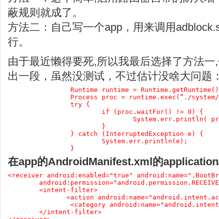
蔽规则就成了。
方法二：自己写一个app，用来调用adblock
行。
由于最近懒得要死,所以我最后选择了方法一
出一段，虽然没测试，不过估计没啥大问题
Runtime runtime = Runtime.getRuntime()
                Process proc = runtime.exec(“./system/
                try {

                        if (proc.waitFor() != 0) {

                                System.err.println( pr
                        }

                } catch (InterruptedException e) {

                        System.err.println(e);

                }
在app的AndroidManifest.xml的applica
<receiver android:enabled="true" android:name=".BootBr
        android:permission="android.permission.RECEIVE
        <intent-filter>     

               <action android:name="android.intent.ac
                <category android:name="android.intent
        </intent-filter>     
