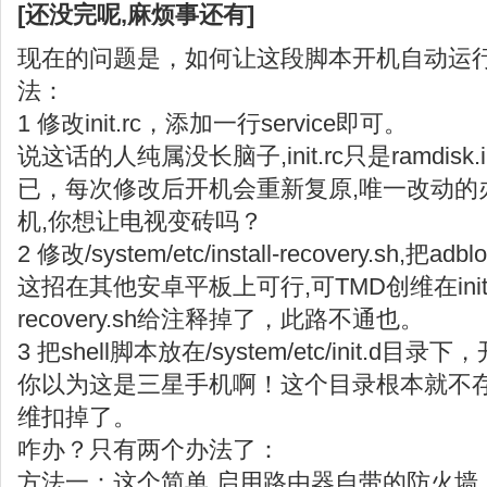
[还没完呢,麻烦事还有]
现在的问题是，如何让这段脚本开机自动运行
法：
1 修改init.rc，添加一行service即可。
说这话的人纯属没长脑子,init.rc只是ramdis
已，每次修改后开机会重新复原,唯一改动的
机,你想让电视变砖吗？
2 修改/system/etc/install-recovery.sh,
这招在其他安卓平板上可行,可TMD创维在init.rc里
recovery.sh给注释掉了，此路不通也。
3 把shell脚本放在/system/etc/init.
你以为这是三星手机啊！这个目录根本就不
维扣掉了。
咋办？只有两个办法了：
方法一：这个简单,启用路由器自带的防火墙