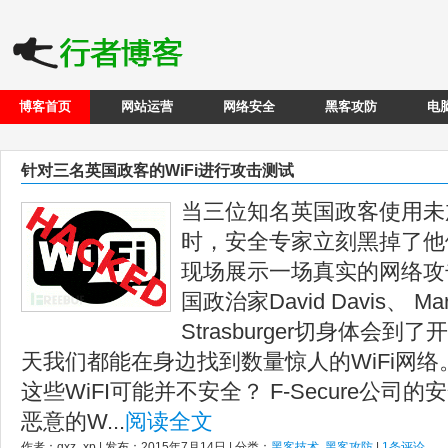
博客首页
网站运营
网络安全
黑客攻防
电
针对三名英国政客的WiFi进行攻击测试
当三位知名英国政客使用未加
时，安全专家立刻黑掉了他们
现场展示一场真实的网络攻
国政治家David Davis、 Mary
Strasburger切身体会到
天我们都能在身边找到数量惊人的WiFi网
这些WiFI可能并不安全？ F-Secure公
恶意的W...
阅读全文
作者：qxz_xp | 发布：2015年7月14日 | 分类：
黑客技术
,
黑客攻防
|
1条评论