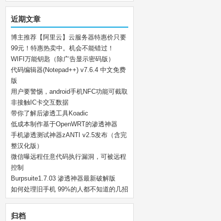
近期文章
博主推荐【阿里云】云服务器特惠价只要
99元！特惠热卖中。机会不能错过！
WIFI万能钥匙（除广告显示密码版）
代码编辑器(Notepad++) v7.6.4 中文免费
版
用户要警惕，android手机NFC功能可截取
非接触IC卡交互数据
带你了解后渗透工具Koadic
低成本制作基于OpenWRT的渗透神器
手机渗透测试神器zANTI v2.5发布（含完
整汉化版）
微信曝远程任意代码执行漏洞，可被远程
控制
Burpsuite1.7.03 渗透神器最新破解版
如何处理旧手机 99%的人都不知道的几招
归档