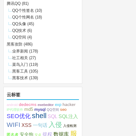
腾讯QQ
(81)
QQ个性签名
(10)
QQ个性网名
(18)
QQ头像
(45)
QQ技术
(6)
QQ空间
(4)
黑客攻防
(486)
业界新闻
(178)
社工相关
(27)
菜鸟入门
(119)
黑客工具
(105)
黑客技术
(139)
云标签
dedecms
hacker
exp
android
ewebeditor
md5
mysql
seo
IP代理软件
QQ空间
shell
SEO优化
SQL注入
SQL
入侵
WIFI
XSS
一句话
入侵检测
服
数据库
提权
安全狗
匿名者
安卓