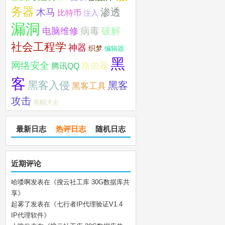
务器
木马
渗透
比特币
注入
漏洞
破解
电脑维修
病毒
社会工程学
神器
织梦
编辑器
黑
网络安全
路由器
腾讯QQ
客
黑客入侵
黑客
黑客工具
攻击
黑帽大会
最新日志
热评日志
随机日志
近期评论
哈喽啊
发表在《
搜云社工库 30G数据库共
享
》
起雾了
发表在《
七行者IP代理验证V1.4
IP代理软件
》