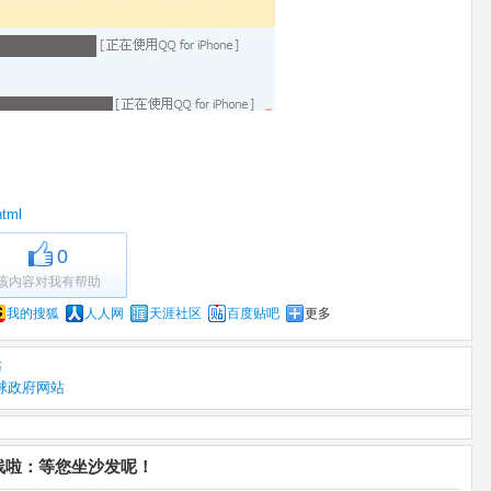
html
0
该内容对我有帮助
我的搜狐
人人网
天涯社区
百度贴吧
更多
巧
全球政府网站
在线啦：等您坐沙发呢！