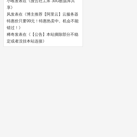
小唯
发表在《
搜云社工库 30G数据库共
享
》
风
发表在《
博主推荐【阿里云】云服务器
特惠价只要99元！特惠热卖中。机会不能
错过！
》
稀奇
发表在《
【公告】本站摘除部分不稳
定或者没挂本站连接
》