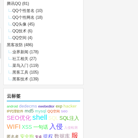
腾讯QQ
(81)
QQ个性签名
(10)
QQ个性网名
(18)
QQ头像
(45)
QQ技术
(6)
QQ空间
(4)
黑客攻防
(486)
业界新闻
(178)
社工相关
(27)
菜鸟入门
(119)
黑客工具
(105)
黑客技术
(139)
云标签
dedecms
hacker
exp
android
ewebeditor
md5
mysql
seo
IP代理软件
QQ空间
shell
SEO优化
SQL注入
SQL
入侵
WIFI
XSS
一句话
入侵检测
服
数据库
提权
安全狗
匿名者
安卓