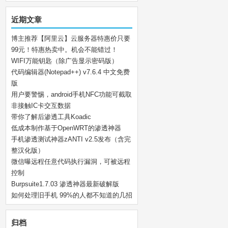
近期文章
博主推荐【阿里云】云服务器特惠价只要
99元！特惠热卖中。机会不能错过！
WIFI万能钥匙（除广告显示密码版）
代码编辑器(Notepad++) v7.6.4 中文免费
版
用户要警惕，android手机NFC功能可截取
非接触IC卡交互数据
带你了解后渗透工具Koadic
低成本制作基于OpenWRT的渗透神器
手机渗透测试神器zANTI v2.5发布（含完
整汉化版）
微信曝远程任意代码执行漏洞，可被远程
控制
Burpsuite1.7.03 渗透神器最新破解版
如何处理旧手机 99%的人都不知道的几招
归档