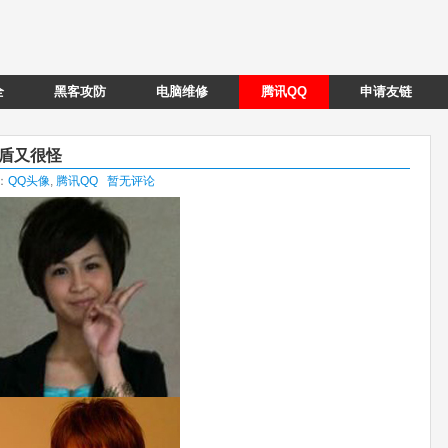
全
黑客攻防
电脑维修
腾讯QQ
申请友链
矛盾又很怪
类：
QQ头像
,
腾讯QQ
暂无评论