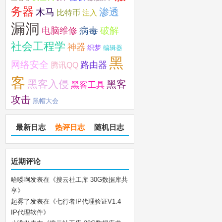
务器
木马
渗透
比特币
注入
漏洞
破解
电脑维修
病毒
社会工程学
神器
织梦
编辑器
黑
网络安全
路由器
腾讯QQ
客
黑客入侵
黑客
黑客工具
攻击
黑帽大会
最新日志
热评日志
随机日志
近期评论
哈喽啊
发表在《
搜云社工库 30G数据库共
享
》
起雾了
发表在《
七行者IP代理验证V1.4
IP代理软件
》