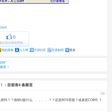
.html
0
该内容对我有帮助
我的搜狐
人人网
天涯社区
百度贴吧
更多
劫持”
版权！
！：目前有4 条留言
0楼
 的开机密码？？借助U盘行么、、、、、？？还是BOS里面？或者是COMS ？