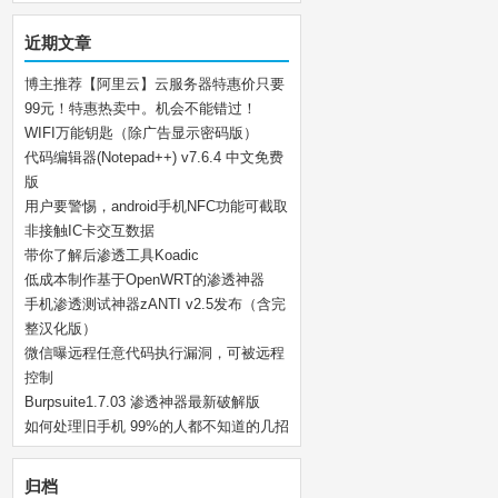
近期文章
博主推荐【阿里云】云服务器特惠价只要
99元！特惠热卖中。机会不能错过！
WIFI万能钥匙（除广告显示密码版）
代码编辑器(Notepad++) v7.6.4 中文免费
版
用户要警惕，android手机NFC功能可截取
非接触IC卡交互数据
带你了解后渗透工具Koadic
低成本制作基于OpenWRT的渗透神器
手机渗透测试神器zANTI v2.5发布（含完
整汉化版）
微信曝远程任意代码执行漏洞，可被远程
控制
Burpsuite1.7.03 渗透神器最新破解版
如何处理旧手机 99%的人都不知道的几招
归档