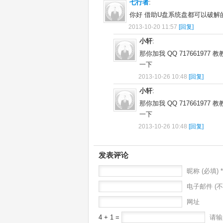
七行者
:
你好 借助U盘系统盘都可以破解的
2013-10-20 11:57
[回复]
小轩
:
那你加我 QQ 7176619
一下
2013-10-26 10:48
[回复]
小轩
:
那你加我 QQ 7176619
一下
2013-10-26 10:48
[回复]
发表评论
昵称 (必填) *
电子邮件 (不
网址
4 + 1 =
请输