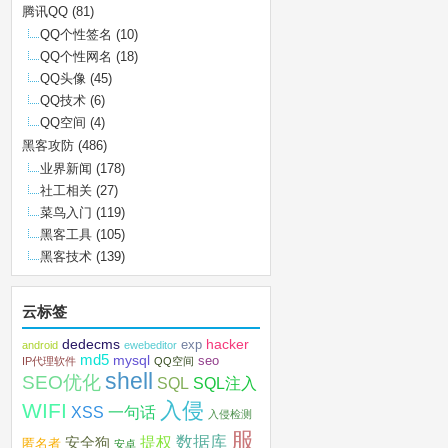
腾讯QQ
(81)
QQ个性签名
(10)
QQ个性网名
(18)
QQ头像
(45)
QQ技术
(6)
QQ空间
(4)
黑客攻防
(486)
业界新闻
(178)
社工相关
(27)
菜鸟入门
(119)
黑客工具
(105)
黑客技术
(139)
云标签
dedecms
hacker
exp
android
ewebeditor
md5
mysql
seo
IP代理软件
QQ空间
shell
SEO优化
SQL注入
SQL
入侵
WIFI
XSS
一句话
入侵检测
服
数据库
提权
安全狗
匿名者
安卓