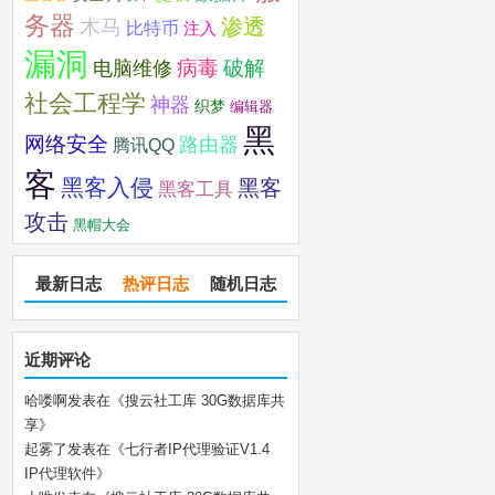
务器
木马
渗透
比特币
注入
漏洞
破解
电脑维修
病毒
社会工程学
神器
织梦
编辑器
黑
网络安全
路由器
腾讯QQ
客
黑客入侵
黑客
黑客工具
攻击
黑帽大会
最新日志
热评日志
随机日志
近期评论
哈喽啊
发表在《
搜云社工库 30G数据库共
享
》
起雾了
发表在《
七行者IP代理验证V1.4
IP代理软件
》