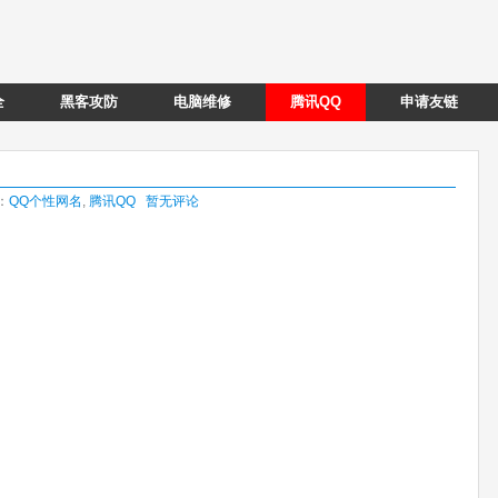
全
黑客攻防
电脑维修
腾讯QQ
申请友链
类：
QQ个性网名
,
腾讯QQ
暂无评论