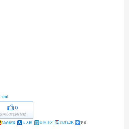
.html
0
该内容对我有帮助
我的搜狐
人人网
天涯社区
百度贴吧
更多