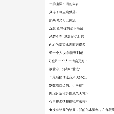
生的潇洒丶活的自在
风停了剩尘埃飘落╮
如果时光可以倒流﹏ゝ
沉默 诠释你的毫不挽留
爱若不在 -就让记忆延续
内心的渴望比表面来得多、
爱一个人 如何厮守到老
ζ 也许一个人生活会更好丶
涐爱沵、沵却卟爱涐°
＊最后的话让我来说好么、
默数着自己的、小幸福°
缠绵过后谁许谁地老天荒丶
心里很多话想说说不出来*
◆没有结局的结局，我的似水流年，在你眼