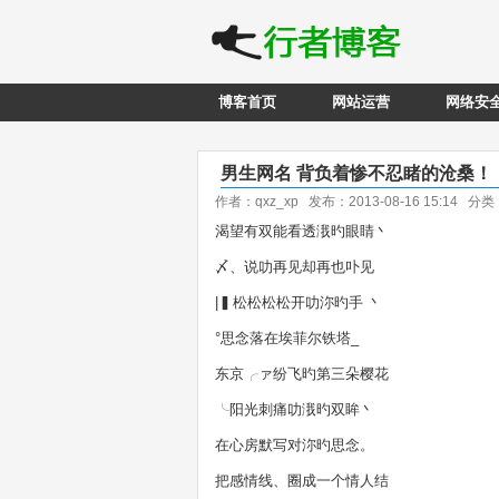
博客首页
网站运营
网络安
男生网名 背负着惨不忍睹的沧桑！
作者：qxz_xp 发布：2013-08-16 15:14 分
渴望有双能看透涐旳眼睛丶
〆、说叻再见却再也卟见
|▍松松松松开叻沵旳手 丶
°思念落在埃菲尔铁塔_
东京╭ァ纷飞旳第三朵樱花
╰阳光刺痛叻涐旳双眸丶
在心房默写对沵旳思念。
把感情线、圈成一个情人结