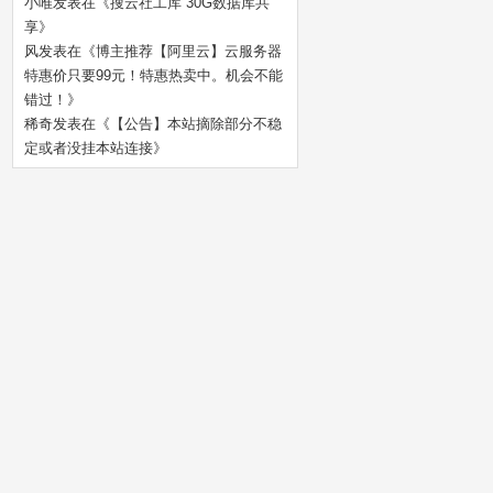
小唯
发表在《
搜云社工库 30G数据库共
享
》
风
发表在《
博主推荐【阿里云】云服务器
特惠价只要99元！特惠热卖中。机会不能
错过！
》
稀奇
发表在《
【公告】本站摘除部分不稳
定或者没挂本站连接
》