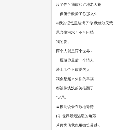
没了你丶我该和谁地老天荒
╰像傻子般爱了你那么久
∈我的记忆里装满了你.我就敢天荒
思念像潮水丶不可阻挡
我的爱。
两个人就是两个世界╮
ゞ愿做你最后一个情人
爱上⒈个不该爱的人
我会想起〃欠你的幸福
都被你浅浅的笑推翻了
°记录。
〓彼此说会在原地等待
(り 世界最最温暖的角落
〆再忧伤我也用微笑带过╮