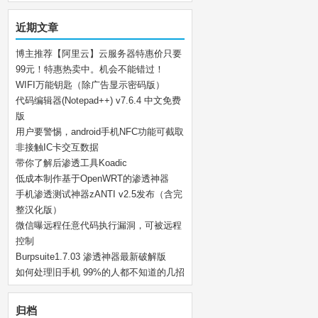
近期文章
博主推荐【阿里云】云服务器特惠价只要
99元！特惠热卖中。机会不能错过！
WIFI万能钥匙（除广告显示密码版）
代码编辑器(Notepad++) v7.6.4 中文免费
版
用户要警惕，android手机NFC功能可截取
非接触IC卡交互数据
带你了解后渗透工具Koadic
低成本制作基于OpenWRT的渗透神器
手机渗透测试神器zANTI v2.5发布（含完
整汉化版）
微信曝远程任意代码执行漏洞，可被远程
控制
Burpsuite1.7.03 渗透神器最新破解版
如何处理旧手机 99%的人都不知道的几招
归档