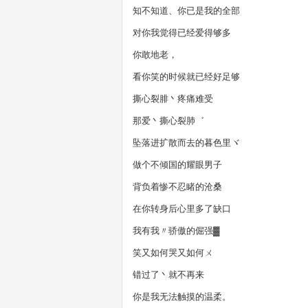
知不知道、你已是我的全部
对你我觉得已经爱得够多
你敢地老，
看你笑的时候就已经好足够
撕心裂腓丶疼痛难受
那爱丶撕心裂肺゛
坠落进扩散而去的暮色里ヾ
做个不倾国的耀眼男子ゝ
背负着惨不忍睹的沧桑ゝ
在你转身后心里多了缺口
我有我〃骄傲的倔强▓
笑又如何哭又如何ㄨ
错过了丶就不再来
你是我无法触摸的温柔。