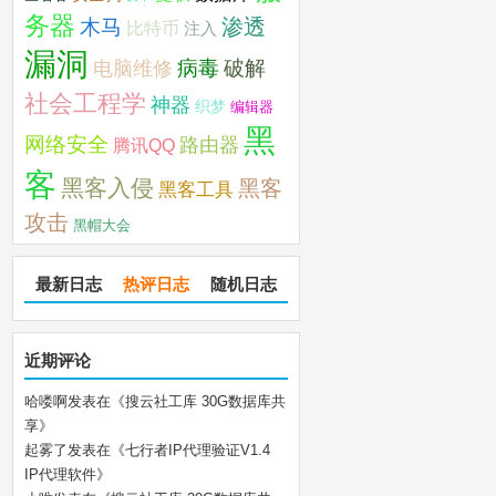
务器
木马
渗透
比特币
注入
漏洞
破解
电脑维修
病毒
社会工程学
神器
织梦
编辑器
黑
网络安全
路由器
腾讯QQ
客
黑客入侵
黑客
黑客工具
攻击
黑帽大会
最新日志
热评日志
随机日志
近期评论
哈喽啊
发表在《
搜云社工库 30G数据库共
享
》
起雾了
发表在《
七行者IP代理验证V1.4
IP代理软件
》