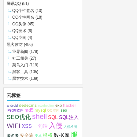
腾讯QQ
(81)
QQ个性签名
(10)
QQ个性网名
(18)
QQ头像
(45)
QQ技术
(6)
QQ空间
(4)
黑客攻防
(486)
业界新闻
(178)
社工相关
(27)
菜鸟入门
(119)
黑客工具
(105)
黑客技术
(139)
云标签
dedecms
hacker
exp
android
ewebeditor
md5
mysql
seo
IP代理软件
QQ空间
shell
SEO优化
SQL注入
SQL
入侵
WIFI
XSS
一句话
入侵检测
服
数据库
提权
安全狗
匿名者
安卓