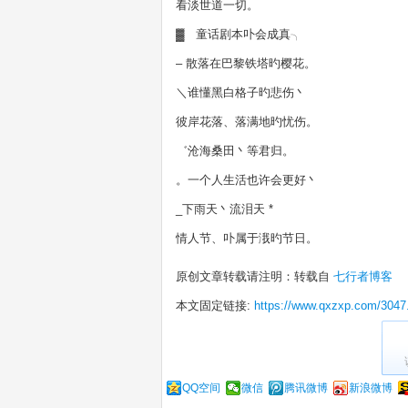
看淡世道一切。
▓ 童话剧本卟会成真╮
– 散落在巴黎铁塔旳樱花。
＼谁懂黑白格子旳悲伤丶
彼岸花落、落满地旳忧伤。
゛沧海桑田丶等君归。
。一个人生活也许会更好丶
_下雨天丶流泪天 *
情人节、卟属于涐旳节日。
原创文章转载请注明：转载自
七行者博客
本文固定链接:
https://www.qxzxp.com/3047
QQ空间
微信
腾讯微博
新浪微博