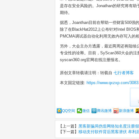
是存在安全风险的。Jonathan的研究将
期待。
据悉，Joanthan目前在帮助一些财富5
除了在BlackHat2012上公布针对Intel 
PMCMA调试器自动化利用无效内存写入的
另外，大会主办方透露，最近两周还将陆续
专业性的诠释。目前，SyScan360大会
syscan360.org官网在线注册报名。
原创文章转载请注明：转载自
七行者博客
本文固定链接:
https://www.qxzxp.com/3083
QQ空间
微信
腾讯微博
新浪微博
【上一篇】
黑客新骗局伪造网络知名度注册假
【下一篇】
移动支付软件背后黑客潜伏 牟利