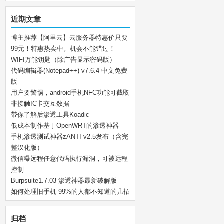
近期文章
博主推荐【阿里云】云服务器特惠价只要
99元！特惠热卖中。机会不能错过！
WIFI万能钥匙（除广告显示密码版）
代码编辑器(Notepad++) v7.6.4 中文免费
版
用户要警惕，android手机NFC功能可截取
非接触IC卡交互数据
带你了解后渗透工具Koadic
低成本制作基于OpenWRT的渗透神器
手机渗透测试神器zANTI v2.5发布（含完
整汉化版）
微信曝远程任意代码执行漏洞，可被远程
控制
Burpsuite1.7.03 渗透神器最新破解版
如何处理旧手机 99%的人都不知道的几招
归档