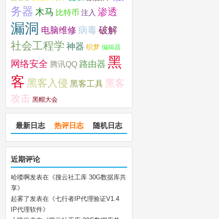
务器
木马
渗透
比特币
注入
漏洞
破解
电脑维修
病毒
社会工程学
神器
织梦
编辑器
黑
网络安全
路由器
腾讯QQ
客
黑客入侵
黑客
黑客工具
攻击
黑帽大会
最新日志
热评日志
随机日志
近期评论
哈喽啊
发表在《
搜云社工库 30G数据库共
享
》
起雾了
发表在《
七行者IP代理验证V1.4
IP代理软件
》