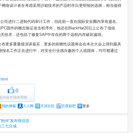
有助于网络设计者在考虑采用沙箱技术的产品时作出更明智的选择，相当值得
00强的公司进行二进制代码审计工作，但此前一直在国际安全圈内享有盛名。
BIOS和PC固件的概念验证攻击程序外，他还在BlackHat2011上公布了借由
相关技术，还包括了修复SAP中存在的两个远程内存破坏漏洞。
公布更多重量级演讲嘉宾，更多的前瞻性议题将会在本次大会上得到最具
的注册报名工作正在进行中，对安全行业感兴趣的个人或团体，均可都通过
.html
0
该内容对我有帮助
我的搜狐
人人网
天涯社区
百度贴吧
更多
“粉丝”发布假信息
后三七分成