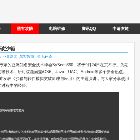
全
黑客攻防
电脑维修
腾讯QQ
申请友链
突破沙箱
类：
业界新闻
,
黑客攻防
暂无评论
专家的亚洲知名安全技术峰会SyScan360，将于9月24日在京举行。为期
术，研讨议题涵盖iOS6、Java、UAC、Android等多个安全热点。
d将应邀出席并发表《沙箱与软件模拟突破原理与应用》的主题演讲，与大家分享使用
术过程中的经验。