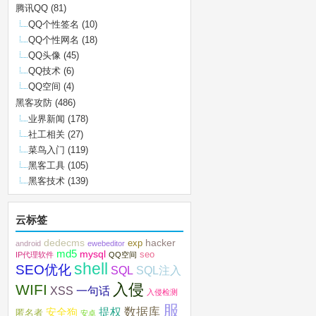
腾讯QQ
(81)
QQ个性签名
(10)
QQ个性网名
(18)
QQ头像
(45)
QQ技术
(6)
QQ空间
(4)
黑客攻防
(486)
业界新闻
(178)
社工相关
(27)
菜鸟入门
(119)
黑客工具
(105)
黑客技术
(139)
云标签
dedecms
hacker
exp
android
ewebeditor
md5
mysql
seo
IP代理软件
QQ空间
shell
SEO优化
SQL注入
SQL
入侵
WIFI
XSS
一句话
入侵检测
服
数据库
提权
安全狗
匿名者
安卓