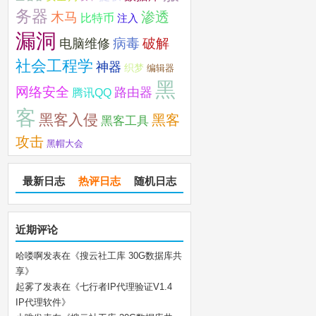
务器
木马
渗透
比特币
注入
漏洞
破解
电脑维修
病毒
社会工程学
神器
织梦
编辑器
黑
网络安全
路由器
腾讯QQ
客
黑客入侵
黑客
黑客工具
攻击
黑帽大会
最新日志
热评日志
随机日志
近期评论
哈喽啊
发表在《
搜云社工库 30G数据库共
享
》
起雾了
发表在《
七行者IP代理验证V1.4
IP代理软件
》