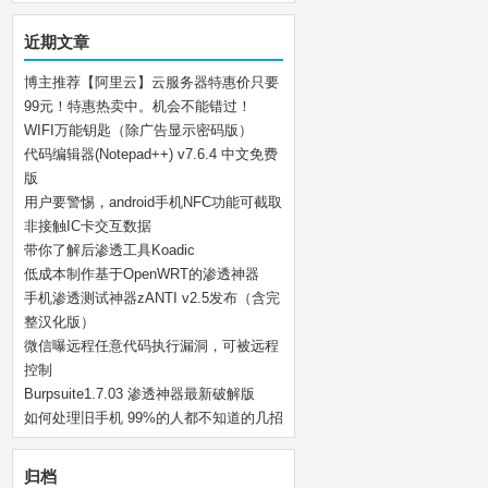
近期文章
博主推荐【阿里云】云服务器特惠价只要
99元！特惠热卖中。机会不能错过！
WIFI万能钥匙（除广告显示密码版）
代码编辑器(Notepad++) v7.6.4 中文免费
版
用户要警惕，android手机NFC功能可截取
非接触IC卡交互数据
带你了解后渗透工具Koadic
低成本制作基于OpenWRT的渗透神器
手机渗透测试神器zANTI v2.5发布（含完
整汉化版）
微信曝远程任意代码执行漏洞，可被远程
控制
Burpsuite1.7.03 渗透神器最新破解版
如何处理旧手机 99%的人都不知道的几招
归档