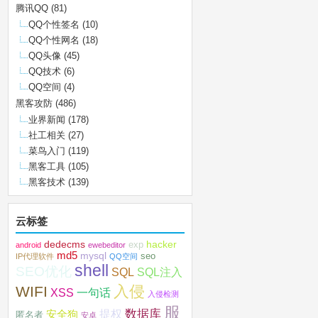
腾讯QQ
(81)
QQ个性签名
(10)
QQ个性网名
(18)
QQ头像
(45)
QQ技术
(6)
QQ空间
(4)
黑客攻防
(486)
业界新闻
(178)
社工相关
(27)
菜鸟入门
(119)
黑客工具
(105)
黑客技术
(139)
云标签
dedecms
hacker
exp
android
ewebeditor
md5
mysql
seo
IP代理软件
QQ空间
shell
SEO优化
SQL注入
SQL
入侵
WIFI
XSS
一句话
入侵检测
服
数据库
提权
安全狗
匿名者
安卓