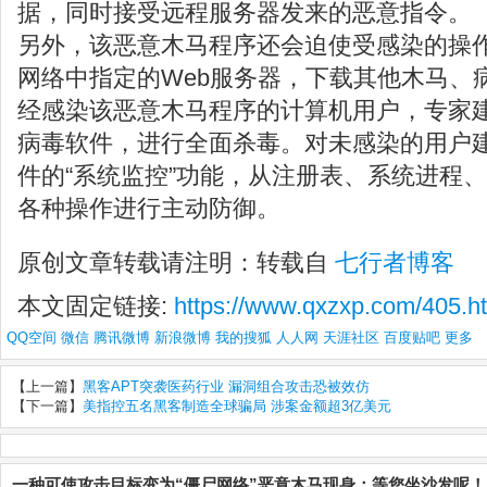
据，同时接受远程服务器发来的恶意指令。
另外，该恶意木马程序还会迫使受感染的操
网络中指定的Web服务器，下载其他木马、
经感染该恶意木马程序的计算机用户，专家
病毒软件，进行全面杀毒。对未感染的用户
件的“系统监控”功能，从注册表、系统进程
各种操作进行主动防御。
原创文章转载请注明：转载自
七行者博客
本文固定链接:
https://www.qxzxp.com/405.h
QQ空间
微信
腾讯微博
新浪微博
我的搜狐
人人网
天涯社区
百度贴吧
更多
【上一篇】
黑客APT突袭医药行业 漏洞组合攻击恐被效仿
【下一篇】
美指控五名黑客制造全球骗局 涉案金额超3亿美元
一种可使攻击目标变为“僵尸网络”恶意木马现身：等您坐沙发呢！