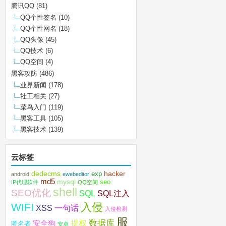
腾讯QQ
(81)
QQ个性签名
(10)
QQ个性网名
(18)
QQ头像
(45)
QQ技术
(6)
QQ空间
(4)
黑客攻防
(486)
业界新闻
(178)
社工相关
(27)
菜鸟入门
(119)
黑客工具
(105)
黑客技术
(139)
云标签
dedecms
hacker
exp
android
ewebeditor
md5
mysql
seo
IP代理软件
QQ空间
shell
SEO优化
SQL注入
SQL
入侵
WIFI
XSS
一句话
入侵检测
服
数据库
提权
安全狗
匿名者
安卓