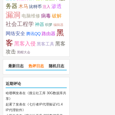
务器
木马
渗透
比特币
注入
漏洞
破解
电脑维修
病毒
社会工程学
神器
织梦
编辑器
黑
网络安全
路由器
腾讯QQ
客
黑客入侵
黑客
黑客工具
攻击
黑帽大会
最新日志
热评日志
随机日志
近期评论
哈喽啊
发表在《
搜云社工库 30G数据库共
享
》
起雾了
发表在《
七行者IP代理验证V1.4
IP代理软件
》