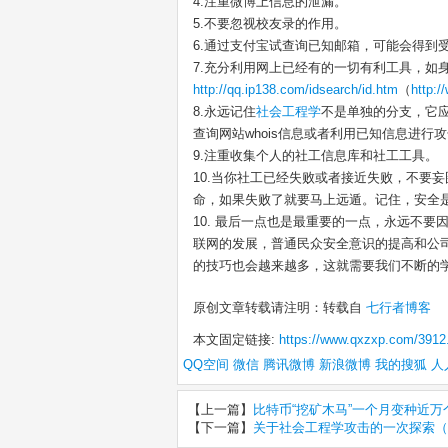
4.注重微博上信息的泄漏。
5.不要忽视校友录的作用。
6.通过支付宝试查询已知邮箱，可能会得到
7.充分利用网上已经有的一切有利工具，如
http://qq.ip138.com/idsearch/id.htm
（
http:/
8.永远记住
社会工程学
不是单独的分支，它
查询网站whois信息或者利用已知信息进行
9.注重收集个人的社工信息库和社工工具。
10.当你社工已经失败或者接近失败，不要
命，如果失败了就要马上远遁。记住，安全
10. 最后一点也是最重要的一点，永远不
联网的发展，普通民众安全意识的提高和公
的技巧也会越来越多，这就需要我们不断的
原创文章转载请注明：转载自
七行者博客
本文固定链接:
https://www.qxzxp.com/3912
QQ空间
微信
腾讯微博
新浪微博
我的搜狐
人
【上一篇】
比特币“挖矿木马”一个月变种近万
【下一篇】
关于社会工程学攻击的一次探索（