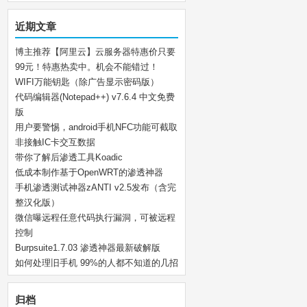
近期文章
博主推荐【阿里云】云服务器特惠价只要
99元！特惠热卖中。机会不能错过！
WIFI万能钥匙（除广告显示密码版）
代码编辑器(Notepad++) v7.6.4 中文免费
版
用户要警惕，android手机NFC功能可截取
非接触IC卡交互数据
带你了解后渗透工具Koadic
低成本制作基于OpenWRT的渗透神器
手机渗透测试神器zANTI v2.5发布（含完
整汉化版）
微信曝远程任意代码执行漏洞，可被远程
控制
Burpsuite1.7.03 渗透神器最新破解版
如何处理旧手机 99%的人都不知道的几招
归档