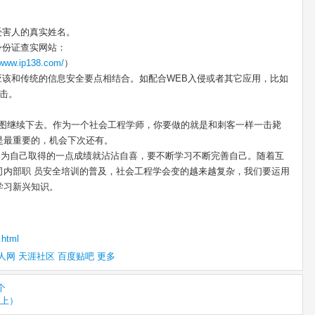
受害人的真实姓名。
身份证查实网站：
/www.ip138.com/
）
应该和传统的信息安全要点相结合。如配合WEB入侵或者其它应用，比如
攻击。
妄图继续下去。作为一个社会工程学师，你要做的就是和刺客一样一击毙
是最重要的，机会下次还有。
要因为自己取得的一点成绩就沾沾自喜，要不断学习不断完善自己。随着互
司内部职 员安全培训的普及，社会工程学会变的越来越复杂，我们要运用
学习新兴知识。
.html
人网
天涯社区
百度贴吧
更多
个
上）