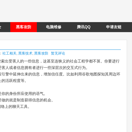
全
黑客攻防
电脑维修
腾讯QQ
申请友链
类：
社工相关
,
黑客技术
,
黑客攻防
暂无评论
搜索出受害人的一些信息，这甚至连狭义的社会工程学都不算。你要进行
受害人或者信息拥有者进行一些深层次的交互式行为。
索引擎中延伸出来的信息，增加信任度。比如利用谷歌地图探知其周边环
上的活跃程度等。
意你的身份所应使用的语气。
要做的就是制造获得信息的机会。
网络上的聊天工具。