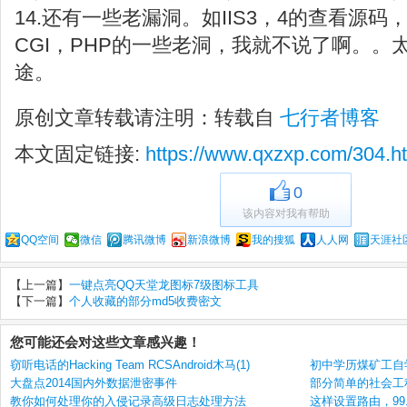
14.还有一些老漏洞。如IIS3，4的查看源码，5的
CGI，PHP的一些老洞，我就不说了啊。。
途。
原创文章转载请注明：转载自
七行者博客
本文固定链接:
https://www.qxzxp.com/304.h
0
该内容对我有帮助
QQ空间
微信
腾讯微博
新浪微博
我的搜狐
人人网
天涯社
【上一篇】
一键点亮QQ天堂龙图标7级图标工具
【下一篇】
个人收藏的部分md5收费密文
您可能还会对这些文章感兴趣！
窃听电话的Hacking Team RCSAndroid木马(1)
初中学历煤矿工自学
大盘点2014国内外数据泄密事件
部分简单的社会工
教你如何处理你的入侵记录高级日志处理方法
这样设置路由，99.