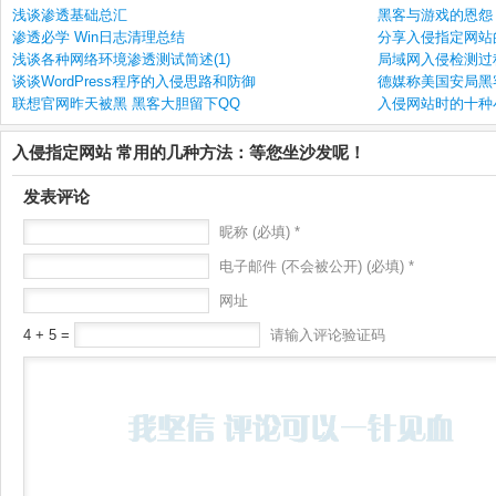
浅谈渗透基础总汇
黑客与游戏的恩怨
渗透必学 Win日志清理总结
分享入侵指定网站
浅谈各种网络环境渗透测试简述(1)
局域网入侵检测过
谈谈WordPress程序的入侵思路和防御
德媒称美国安局黑
联想官网昨天被黑 黑客大胆留下QQ
入侵网站时的十种
入侵指定网站 常用的几种方法：等您坐沙发呢！
发表评论
昵称 (必填) *
电子邮件 (不会被公开) (必填) *
网址
4 + 5 =
请输入评论验证码