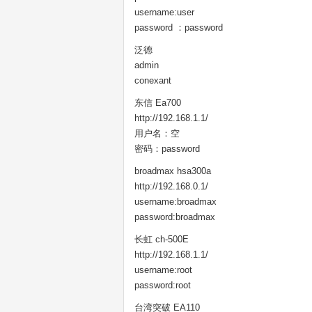
username:user
password ：password
泛德
admin
conexant
东信 Ea700
http://192.168.1.1/
用户名：空
密码：password
broadmax hsa300a
http://192.168.0.1/
username:broadmax
password:broadmax
长虹 ch-500E
http://192.168.1.1/
username:root
password:root
台湾突破 EA110