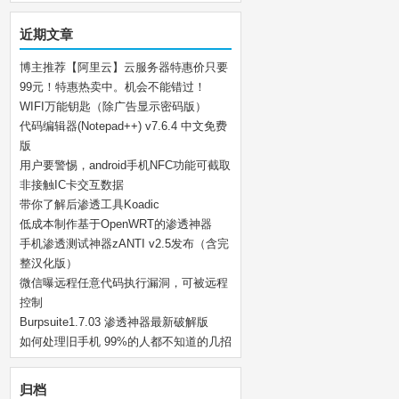
近期文章
博主推荐【阿里云】云服务器特惠价只要
99元！特惠热卖中。机会不能错过！
WIFI万能钥匙（除广告显示密码版）
代码编辑器(Notepad++) v7.6.4 中文免费
版
用户要警惕，android手机NFC功能可截取
非接触IC卡交互数据
带你了解后渗透工具Koadic
低成本制作基于OpenWRT的渗透神器
手机渗透测试神器zANTI v2.5发布（含完
整汉化版）
微信曝远程任意代码执行漏洞，可被远程
控制
Burpsuite1.7.03 渗透神器最新破解版
如何处理旧手机 99%的人都不知道的几招
归档