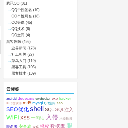
腾讯QQ
(81)
QQ个性签名
(10)
QQ个性网名
(18)
QQ头像
(45)
QQ技术
(6)
QQ空间
(4)
黑客攻防
(486)
业界新闻
(178)
社工相关
(27)
菜鸟入门
(119)
黑客工具
(105)
黑客技术
(139)
云标签
dedecms
hacker
exp
android
ewebeditor
md5
mysql
seo
IP代理软件
QQ空间
shell
SEO优化
SQL注入
SQL
入侵
WIFI
XSS
一句话
入侵检测
服
数据库
提权
安全狗
匿名者
安卓