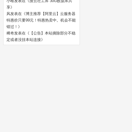
小唯
发表在《
搜云社工库 30G数据库共
享
》
风
发表在《
博主推荐【阿里云】云服务器
特惠价只要99元！特惠热卖中。机会不能
错过！
》
稀奇
发表在《
【公告】本站摘除部分不稳
定或者没挂本站连接
》