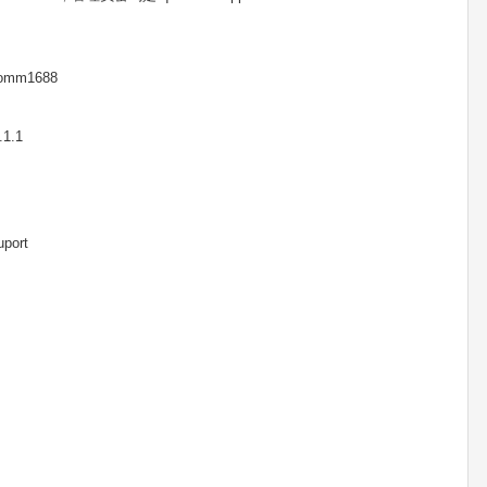
mm1688
1.1
ort