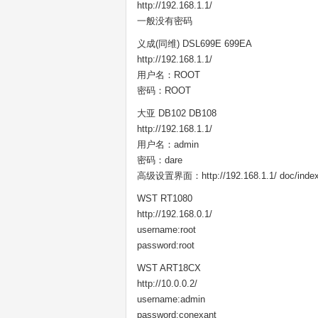
http://192.168.1.1/
一般没有密码
义成(同维) DSL699E 699EA
http://192.168.1.1/
用户名：ROOT
密码：ROOT
大亚 DB102 DB108
http://192.168.1.1/
用户名：admin
密码：dare
高级设置界面：http://192.168.1.1/ doc/index
WST RT1080
http://192.168.0.1/
username:root
password:root
WST ART18CX
http://10.0.0.2/
username:admin
password:conexant