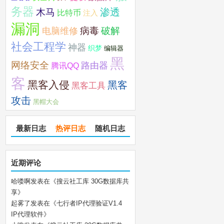
务器
木马
渗透
比特币
注入
漏洞
破解
电脑维修
病毒
社会工程学
神器
织梦
编辑器
黑
网络安全
路由器
腾讯QQ
客
黑客入侵
黑客
黑客工具
攻击
黑帽大会
最新日志
热评日志
随机日志
近期评论
哈喽啊
发表在《
搜云社工库 30G数据库共
享
》
起雾了
发表在《
七行者IP代理验证V1.4
IP代理软件
》