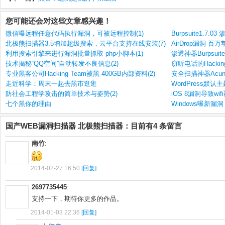
您可能还会对这些文章感兴趣！
微信曝远程任意代码执行漏洞，可被远程控制(1)
Burpsuite1.7.
北极熊扫描器3.5增加超级搜索，云平台支持在线安装(7)
AirDrop漏洞 
利用搜索引擎来进行漏洞批量抓取 php小脚本(1)
渗透神器Burpsuite
技术揭秘“QQ空间”自动转发不良信息(2)
窃听电话的Hacking 
专业黑客公司Hacking Team被黑 400GB内部资料(2)
安全扫描神器Acunetix
走近科学：周末一起去黑市逛逛
WordPress默认
防社会工程学攻击的简单技术与姿势(2)
iOS 8漏洞导致wif
七个黑你的理由
Windows曝新漏
国产WEB漏洞扫描器 北极熊扫描器：目前有4 条留言
南竹
:
2014-02-27 16:50
[回复]
2697735445
:
支持一下，期待你更多的作品。
2014-01-03 22:36
[回复]