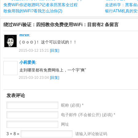
免费WiFi你还敢蹭吗?记者亲历黑客全过程
走进科学：黑客叔叔带
敢偷用我的WiFi?看我怎么治你(2)
银行ATM机真的
绕过WiFi验证：四招教你免费使用WiFi：目前有2 条留言
mrxn
:
( ⊙ o ⊙ )！ 这个可以尝试的！！
2015-03-12 15:21
[回复]
小莉爱美
:
走到哪里都有免费网络上，一个字“爽”
2015-03-10 23:04
[回复]
发表评论
昵称 (必填) *
电子邮件 (不会被公开) (必填) *
网址
3 + 8 =
请输入评论验证码