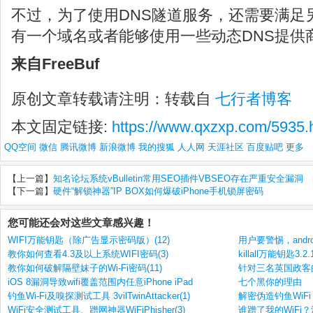
不过，为了使用DNS隧道服务，还需要满足
有一个域名或者能够使用一些动态DNS提供
来自FreeBuf
原创文章转载请注明：转载自
七行者博客
本文固定链接:
https://www.qxzxp.com/5935.
QQ空间
微信
腾讯微博
新浪微博
我的搜狐
人人网
天涯社区
百度贴吧
更多
【上一篇】
知名论坛系统vBulletin常用SEO插件VBSEO存在严重安全漏洞
【下一篇】
硬件“解锁神器”IP BOX如何爆破iPhone手机锁屏密码
您可能还会对这些文章感兴趣！
WIFI万能钥匙（除广告显示密码版）(12)
用户要警惕，andr
教你如何查看4.3及以上系统WIFI密码(3)
killall万能钥匙3.
教你如何破解隔壁妹子的Wi-Fi密码(11)
针对三名英国政客的
iOS 8漏洞导致wifi覆盖范围内任意iPhone iPad
七个黑你的理由
钓鱼Wi-Fi及嗅探测试工具 3vilTwinAttacker(1)
解密伪造钓鱼WiFi
WiFi安全测试工具、蹭网神器WiFiPhisher(3)
谁蹭了我的WiFi