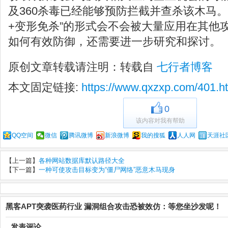
及360杀毒已经能够预防拦截并查杀该木马。
+变形免杀”的形式会不会被大量应用在其他
如何有效防御，还需要进一步研究和探讨。
原创文章转载请注明：转载自
七行者博客
本文固定链接:
https://www.qxzxp.com/401.h
0
该内容对我有帮助
QQ空间
微信
腾讯微博
新浪微博
我的搜狐
人人网
天涯社
【上一篇】
各种网站数据库默认路径大全
【下一篇】
一种可使攻击目标变为“僵尸网络”恶意木马现身
黑客APT突袭医药行业 漏洞组合攻击恐被效仿：等您坐沙发呢！
发表评论