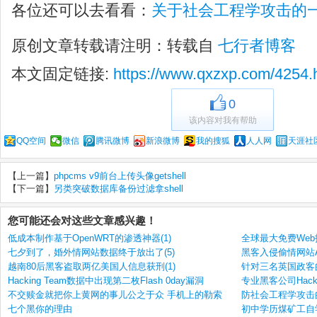
各位还可以去看看：
关于社会工程学攻击的
原创文章转载请注明：转载自
七行者博客
本文固定链接:
https://www.qxzxp.com/4254.
0
该内容对我有帮助
QQ空间
微信
腾讯微博
新浪微博
我的搜狐
人人网
天涯社
【上一篇】
phpcms v9前台上传头像getshell
【下一篇】
另类突破数据库备份过滤拿shell
您可能还会对这些文章感兴趣！
低成本制作基于OpenWRT的渗透神器(1)
全球最大免费Web托管
七夕到了，婚外情网站数据终于放出了(5)
黑客入侵偷情网站Ash
越南80后黑客盗取两亿美国人信息获刑(1)
针对三名英国政客的
Hacking Team数据中出现第二枚Flash 0day漏洞
专业黑客公司Hacki
不交赎金就把你上黄网的事儿公之于众 手机上的勒索
防社会工程学攻击的
七个黑你的理由
初中学历煤矿工自学