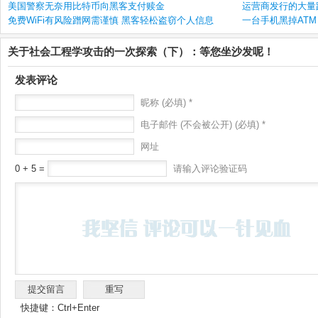
美国警察无奈用比特币向黑客支付赎金
运营商发行的大量
免费WiFi有风险蹭网需谨慎 黑客轻松盗窃个人信息
一台手机黑掉ATM 
关于社会工程学攻击的一次探索（下）：等您坐沙发呢！
发表评论
昵称 (必填) *
电子邮件 (不会被公开) (必填) *
网址
0 + 5 =
请输入评论验证码
快捷键：Ctrl+Enter