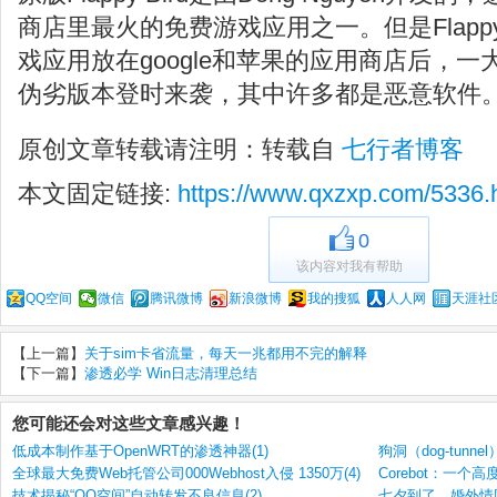
商店里最火的免费游戏应用之一。但是Flappy
戏应用放在google和苹果的应用商店后，一大波的
伪劣版本登时来袭，其中许多都是恶意软件
原创文章转载请注明：转载自
七行者博客
本文固定链接:
https://www.qxzxp.com/5336.
0
该内容对我有帮助
QQ空间
微信
腾讯微博
新浪微博
我的搜狐
人人网
天涯社
【上一篇】
关于sim卡省流量，每天一兆都用不完的解释
【下一篇】
渗透必学 Win日志清理总结
您可能还会对这些文章感兴趣！
低成本制作基于OpenWRT的渗透神器(1)
狗洞（dog-tunn
全球最大免费Web托管公司000Webhost入侵 1350万(4)
Corebot：一个
技术揭秘“QQ空间”自动转发不良信息(2)
七夕到了，婚外情网