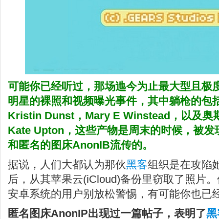
可能你已经听过，那场迆今为止最大型且极度
明星的
裸照
和视频曝光事件
，其中躺枪的包括Jen
Kristin Dunst，Mary E Winstead，以
Kate Upton，这些产物是周末的时候，被发
和匿名的图床AnonIB流传的。
据说，人们大都认为那伙
黑客
组织是在攻陷
后，从其苹果云(iCloud)备份里窃取了照片。
安卓系统的用户别放松警惕，有可能你也已
匿名图床AnonIP出现过一篇帖子，表明了
黑