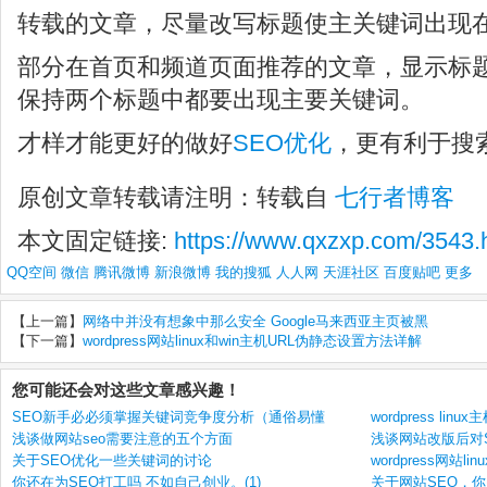
转载的文章，尽量改写标题使主关键词出现
部分在首页和频道页面推荐的文章，显示标
保持两个标题中都要出现主要关键词。
才样才能更好的做好
SEO优化
，更有利于搜
原创文章转载请注明：转载自
七行者博客
本文固定链接:
https://www.qxzxp.com/3543.
QQ空间
微信
腾讯微博
新浪微博
我的搜狐
人人网
天涯社区
百度贴吧
更多
【上一篇】
网络中并没有想象中那么安全 Google马来西亚主页被黑
【下一篇】
wordpress网站linux和win主机URL伪静态设置方法详解
您可能还会对这些文章感兴趣！
SEO新手必必须掌握关键词竞争度分析（通俗易懂
wordpress li
浅谈做网站seo需要注意的五个方面
浅谈网站改版后对
关于SEO优化一些关键词的讨论
wordpress网站l
你还在为SEO打工吗 不如自己创业。(1)
关于网站SEO，