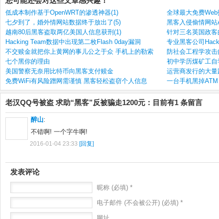
您可能还会对这些文章感兴趣！
低成本制作基于OpenWRT的渗透神器(1)
全球最大免费Web托管
七夕到了，婚外情网站数据终于放出了(5)
黑客入侵偷情网站Ash
越南80后黑客盗取两亿美国人信息获刑(1)
针对三名英国政客的
Hacking Team数据中出现第二枚Flash 0day漏洞
专业黑客公司Hacki
不交赎金就把你上黄网的事儿公之于众 手机上的勒索
防社会工程学攻击的
七个黑你的理由
初中学历煤矿工自学
美国警察无奈用比特币向黑客支付赎金
运营商发行的大量
免费WiFi有风险蹭网需谨慎 黑客轻松盗窃个人信息
一台手机黑掉ATM 
老汉QQ号被盗 求助“黑客”反被骗走1200元：目前有1 条留言
醉山
:
不错啊! 一个字牛啊!
2016-01-04 23:33
[回复]
发表评论
昵称 (必填) *
电子邮件 (不会被公开) (必填) *
网址