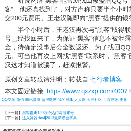
听说网络“黑客”能帮助找回被盗的QQ号
客”。他还真找到了，对方声称只要半个小时
交200元费用。王老汉随即向“黑客”提供的银
半个小时后，王老汉再次与“黑客”取得联系
号已经找回来了，为保证“黑客”信息不被泄露
金，待确定没事后会全数返还。为了找回QQ号
元。可当他再次上网找“黑客”联系时，“黑客
汉这才知道被骗了，赶紧报警。
原创文章转载请注明：转载自
七行者博客
本文固定链接:
https://www.qxzxp.com/4007.
QQ空间
微信
腾讯微博
新浪微博
我的搜狐
人人网
天涯社区
百度贴吧
更多
【上一篇】
黑客盗走120万个热门网游账号
【下一篇】
注入神器Havij2013最新后台字典