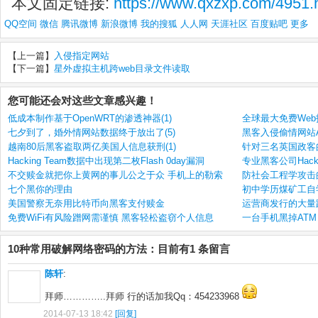
本文固定链接:
https://www.qxzxp.com/4951.
QQ空间
微信
腾讯微博
新浪微博
我的搜狐
人人网
天涯社区
百度贴吧
更多
【上一篇】
入侵指定网站
【下一篇】
星外虚拟主机跨web目录文件读取
您可能还会对这些文章感兴趣！
低成本制作基于OpenWRT的渗透神器(1)
全球最大免费Web托管
七夕到了，婚外情网站数据终于放出了(5)
黑客入侵偷情网站Ash
越南80后黑客盗取两亿美国人信息获刑(1)
针对三名英国政客的
Hacking Team数据中出现第二枚Flash 0day漏洞
专业黑客公司Hacki
不交赎金就把你上黄网的事儿公之于众 手机上的勒索
防社会工程学攻击的
七个黑你的理由
初中学历煤矿工自学
美国警察无奈用比特币向黑客支付赎金
运营商发行的大量
免费WiFi有风险蹭网需谨慎 黑客轻松盗窃个人信息
一台手机黑掉ATM 
10种常用破解网络密码的方法：目前有1 条留言
陈轩
:
拜师…………..拜师 行的话加我Qq：454233968
2014-07-13 18:42
[回复]