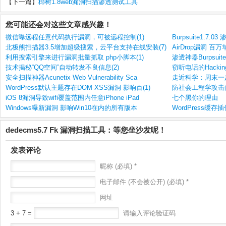
【下一篇】
椰树1.8web漏洞扫描渗透测试工具
您可能还会对这些文章感兴趣！
微信曝远程任意代码执行漏洞，可被远程控制(1)
Burpsuite1.7.
北极熊扫描器3.5增加超级搜索，云平台支持在线安装(7)
AirDrop漏洞 
利用搜索引擎来进行漏洞批量抓取 php小脚本(1)
渗透神器Burpsuite
技术揭秘“QQ空间”自动转发不良信息(2)
窃听电话的Hacking 
安全扫描神器Acunetix Web Vulnerability Sca
走近科学：周末一
WordPress默认主题存在DOM XSS漏洞 影响百(1)
防社会工程学攻击的
iOS 8漏洞导致wifi覆盖范围内任意iPhone iPad
七个黑你的理由
Windows曝新漏洞 影响Win10在内的所有版本
WordPress缓存插
dedecms5.7 Fk 漏洞扫描工具：等您坐沙发呢！
发表评论
昵称 (必填) *
电子邮件 (不会被公开) (必填) *
网址
3 + 7 =
请输入评论验证码