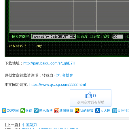
下载地址：
http://pan.baidu.com/s/1ghE7H
原创文章转载请注明：转载自
七行者博客
本文固定链接:
https://www.qxzxp.com/3322.html
0
该内容对我有帮助
QQ空间
微信
腾讯微博
新浪微博
我的搜狐
人人网
天涯社
【上一篇】
中国菜刀