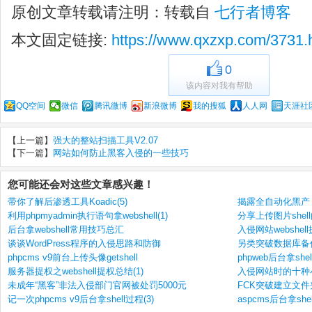
原创文章转载请注明：转载自
七行者博客
本文固定链接:
https://www.qxzxp.com/3731.
0
该内容对我有帮助
QQ空间
微信
腾讯微博
新浪微博
我的搜狐
人人网
天涯社
【上一篇】
强大的整站扫描工具V2.07
【下一篇】
网站如何防止黑客入侵的一些技巧
您可能还会对这些文章感兴趣！
带你了解后渗透工具Koadic(5)
揭露全自动化黑产 
利用phpmyadmin执行语句拿webshell(1)
分享上传图片she
后台拿webshell常用技巧总汇
入侵网站webshe
谈谈WordPress程序的入侵思路和防御
另类突破数据库备份
phpcms v9前台上传头像getshell
phpweb后台拿she
服务器提权之webshell提权总结(1)
入侵网站时的十种
未成年“黑客”非法入侵部门官网被处罚5000元
FCK突破建立文件夹后
记一次phpcms v9后台拿shell过程(3)
aspcms后台拿sh