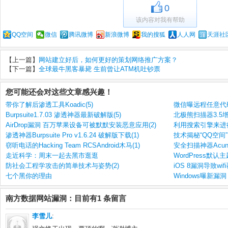
0
该内容对我有帮助
QQ空间
微信
腾讯微博
新浪微博
我的搜狐
人人网
天涯社
【上一篇】
网站建立好后，如何更好的策划网络推广方案？
【下一篇】
全球最牛黑客暴毙 生前曾让ATM机吐钞票
您可能还会对这些文章感兴趣！
带你了解后渗透工具Koadic(5)
微信曝远程任意代
Burpsuite1.7.03 渗透神器最新破解版(5)
北极熊扫描器3.5
AirDrop漏洞 百万苹果设备可被默默安装恶意应用(2)
利用搜索引擎来进行
渗透神器Burpsuite Pro v1.6.24 破解版下载(1)
技术揭秘“QQ空间
窃听电话的Hacking Team RCSAndroid木马(1)
安全扫描神器Acunetix
走近科学：周末一起去黑市逛逛
WordPress默认
防社会工程学攻击的简单技术与姿势(2)
iOS 8漏洞导致wif
七个黑你的理由
Windows曝新漏
南方数据网站漏洞：目前有1 条留言
李雪儿
: