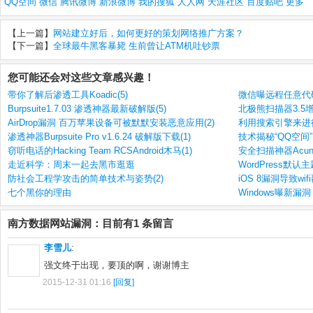
QQ空间
微信
腾讯微博
新浪微博
我的搜狐
人人网
天涯社区
百度贴吧
更多
【上一篇】
网站建立好后，如何更好的策划网络推广方案？
【下一篇】
全球最牛黑客暴毙 生前曾让ATM机吐钞票
您可能还会对这些文章感兴趣！
带你了解后渗透工具Koadic(5)
微信曝远程任意代
Burpsuite1.7.03 渗透神器最新破解版(5)
北极熊扫描器3.5
AirDrop漏洞 百万苹果设备可被默默安装恶意应用(2)
利用搜索引擎来进行
渗透神器Burpsuite Pro v1.6.24 破解版下载(1)
技术揭秘“QQ空间
窃听电话的Hacking Team RCSAndroid木马(1)
安全扫描神器Acunetix
走近科学：周末一起去黑市逛逛
WordPress默认
防社会工程学攻击的简单技术与姿势(2)
iOS 8漏洞导致wif
七个黑你的理由
Windows曝新漏
南方数据网站漏洞：目前有1 条留言
李雪儿
:
强文终于出现，要顶的啊，谢谢博主
2015-12-31 01:16
[回复]