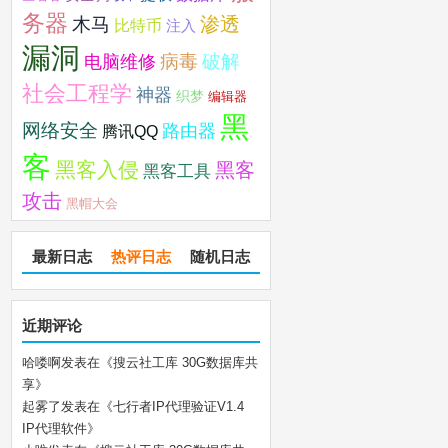
务器
木马
渗透
比特币
注入
漏洞
破解
电脑维修
病毒
社会工程学
神器
织梦
编辑器
黑
网络安全
路由器
腾讯QQ
客
黑客入侵
黑客
黑客工具
攻击
黑帽大会
最新日志
热评日志
随机日志
近期评论
哈喽啊
发表在《
搜云社工库 30G数据库共
享
》
起雾了
发表在《
七行者IP代理验证V1.4
IP代理软件
》