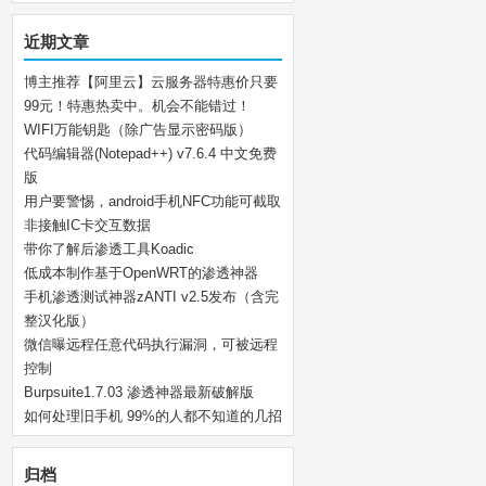
近期文章
博主推荐【阿里云】云服务器特惠价只要
99元！特惠热卖中。机会不能错过！
WIFI万能钥匙（除广告显示密码版）
代码编辑器(Notepad++) v7.6.4 中文免费
版
用户要警惕，android手机NFC功能可截取
非接触IC卡交互数据
带你了解后渗透工具Koadic
低成本制作基于OpenWRT的渗透神器
手机渗透测试神器zANTI v2.5发布（含完
整汉化版）
微信曝远程任意代码执行漏洞，可被远程
控制
Burpsuite1.7.03 渗透神器最新破解版
如何处理旧手机 99%的人都不知道的几招
归档