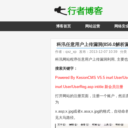
博客首页
网站运营
网络安
科汛任意用户上传漏洞(IIS6.0解析漏
作者：qxz_xp 发布：2013-12-07 10:39 分
科汛网站程序任意用户上传漏洞利用, 主要也要
搜索关键字：
Powered By KesionCMS V5.5 inurl:User/Us
inurl:User/UserReg.asp intitle:新会员注册
打开网站的注册页面，注册一个账户，然后
为
x.asp;x.jpg或者x.asa;x.jpg
见大马路径。