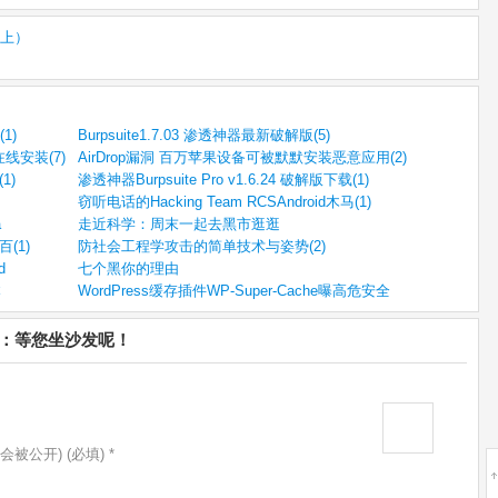
上）
1)
Burpsuite1.7.03 渗透神器最新破解版(5)
线安装(7)
AirDrop漏洞 百万苹果设备可被默默安装恶意应用(2)
1)
渗透神器Burpsuite Pro v1.6.24 破解版下载(1)
窃听电话的Hacking Team RCSAndroid木马(1)
a
走近科学：周末一起去黑市逛逛
(1)
防社会工程学攻击的简单技术与姿势(2)
d
七个黑你的理由
本
WordPress缓存插件WP-Super-Cache曝高危安全
洞)：等您坐沙发呢！
会被公开) (必填) *