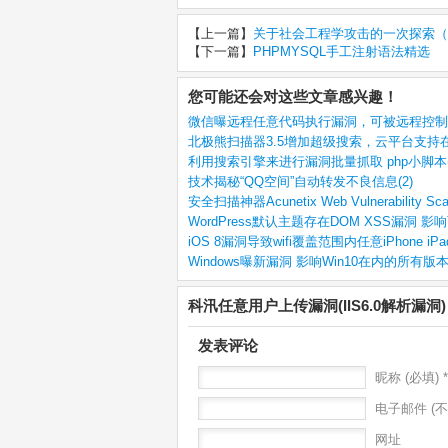
【上一篇】
关于社会工程学攻击的一次探索（
【下一篇】
PHPMYSQL手工注射语法精选
您可能还会对这些文章感兴趣！
微信曝远程任意代码执行漏洞，可被远程控制(
北极熊扫描器3.5增加超级搜索，云平台支持在
利用搜索引擎来进行漏洞批量抓取 php小脚本(
技术揭秘“QQ空间”自动转发不良信息(2)
安全扫描神器Acunetix Web Vulnerability Sc
WordPress默认主题存在DOM XSS漏洞 影响百
iOS 8漏洞导致wifi覆盖范围内任意iPhone iPa
Windows曝新漏洞 影响Win10在内的所有版
科汛任意用户上传漏洞(IIS6.0解析漏
发表评论
昵称 (必填) *
电子邮件 (不
网址