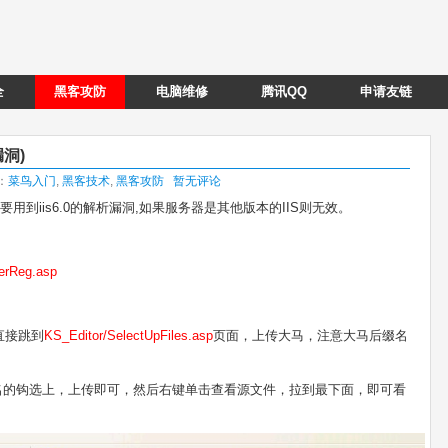
全
黑客攻防
电脑维修
腾讯QQ
申请友链
洞)
类：
菜鸟入门
,
黑客技术
,
黑客攻防
暂无评论
用到iis6.0的解析漏洞,如果服务器是其他版本的IIS则无效。
erReg.asp
直接跳到
KS_Editor/SelectUpFiles.asp
页面，上传大马，注意大马后缀名
的格式，自动命名的钩选上，上传即可，然后右键单击查看源文件，拉到最下面，即可看