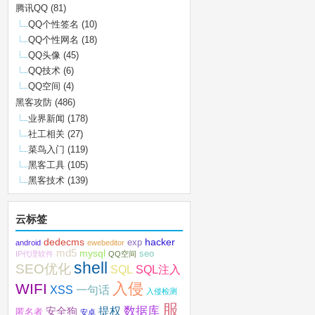
腾讯QQ
(81)
QQ个性签名
(10)
QQ个性网名
(18)
QQ头像
(45)
QQ技术
(6)
QQ空间
(4)
黑客攻防
(486)
业界新闻
(178)
社工相关
(27)
菜鸟入门
(119)
黑客工具
(105)
黑客技术
(139)
云标签
dedecms
hacker
exp
android
ewebeditor
md5
mysql
seo
IP代理软件
QQ空间
shell
SEO优化
SQL注入
SQL
入侵
WIFI
XSS
一句话
入侵检测
服
数据库
提权
安全狗
匿名者
安卓